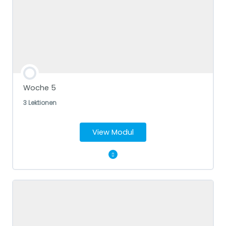
Krafttier besser kennenlernen
Mit Gegenstand aus Natur verbinden und Medizinrad
Woche 5
3 Lektionen
View Modul
Modul Content
Lebensrad