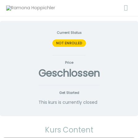
Zum
Ha
Inhalt
springen
Current Status
NOT ENROLLED
Price
Geschlossen
Get Started
This kurs is currently closed
Kurs Content