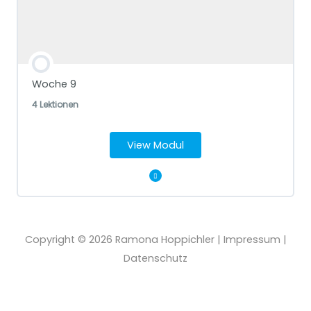
Stelle dir vor du wärst 80 Jahre alt…
Woche 9
4 Lektionen
View Modul
Modul Content
Copyright © 2026
Ramona Hoppichler
|
Impressum
|
Wenn du abends einschläfst & morgens aufwachst
Datenschutz
Sich selbst kennenlernen