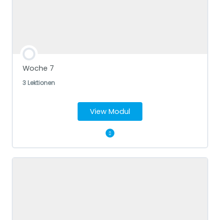
Intuitives Schreiben: Mutterrolle
Spaziergang: Sehen mit deinem Herzen
Woche 7
Wenn du das nächste mal nicht weißt, was die richtige
3 Lektionen
Entscheidung ist
View Modul
Modul Content
Schamanische Reise
(Spirituelle) Krise