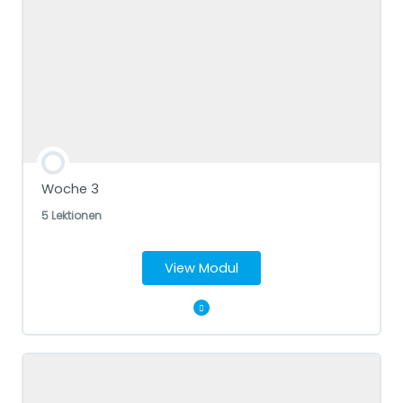
Fragen für dein Journal
Stille Meditation
Intention setzen
Schamanische Reise Krafttier
Woche 3
5 Lektionen
View Modul
Modul Content
Soul Embodiment Meditaion