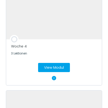
Dankbarkeitstagebuch
Finde deinen Kraftbaum
Zeit mit deinem Spirit Team
Tagträumen
Woche 4
3 Lektionen
View Modul
Modul Content
Neumond Intention setzen