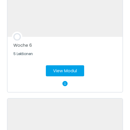
Werte
Nutze deine Wahrnehmung als Wegweiser
Woche 6
5 Lektionen
View Modul
Modul Content
Vision Board
Was macht mir Spaß?