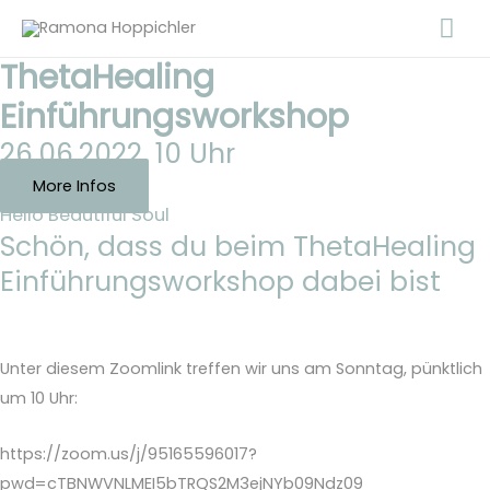
Zum
Ha
Inhalt
ThetaHealing
springen
Einführungsworkshop
26.06.2022, 10 Uhr
More Infos
Hello Beautiful Soul
Schön, dass du beim ThetaHealing
Einführungsworkshop dabei bist
Unter diesem Zoomlink treffen wir uns am Sonntag, pünktlich
um 10 Uhr:
https://zoom.us/j/95165596017?
pwd=cTBNWVNLMEI5bTRQS2M3ejNYb09Ndz09