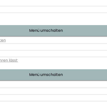
Menü umschalten
ten
hren lässt
Menü umschalten